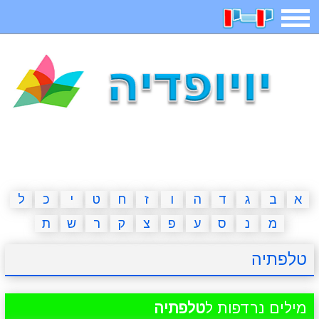
תפריט
משחקים
בדיחות
חידות
חיפוש
2023 משחקים
אפליקציות
ארץ עיר
קטנטנים
דפי צביעה
משפטים
מצחיקות
מגניבות
א
ב
ג
ד
ה
ו
ז
ח
ט
י
כ
ל
מ
נ
ס
ע
פ
צ
ק
ר
ש
ת
איש תלוי
מדריכים
פוקימון גו
מצא הבדלים
טלפתיה
יצירה
משחקי בנות
אשליות
חדשות
מילים נרדפות ל
טלפתיה