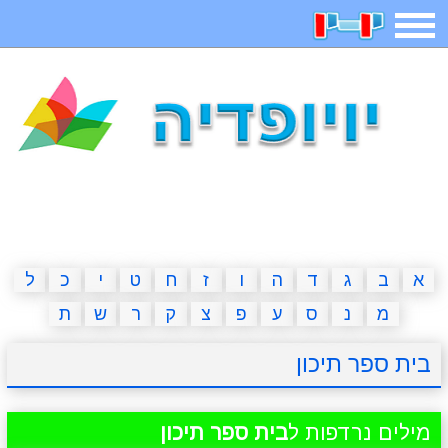
תפריט
משחקים
בדיחות
חידות
חיפוש
2023 משחקים
אפליקציות
ארץ עיר
קטנטנים
דפי צביעה
משפטים
מצחיקות
מגניבות
א
ב
ג
ד
ה
ו
ז
ח
ט
י
כ
ל
מ
נ
ס
ע
פ
צ
ק
ר
ש
ת
איש תלוי
מדריכים
פוקימון גו
מצא הבדלים
בית ספר תיכון
יצירה
משחקי בנות
אשליות
חדשות
מילים נרדפות ל
בית ספר תיכון