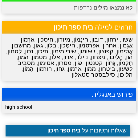
לא נמצאו מילים נרדפות.
מתכונים
טריוויה
מגניבים
סרטונים
חרוזים למילה
בית ספר תיכון
ששון
,
ירחון
,
דובון
,
חִינָּמוֹן
,
מיזרון
,
חיסכון
,
אַרְמוֹן
,
אַגְמוֹן
,
אחרון
,
אפרסמון
,
חִיסָּכוֹן
,
בלון
,
גאון
,
מחשבון
,
אֲסִימוֹן
,
קפוצון
,
יִישּׂוּמוֹן
,
שירי מימון
,
תיכון
,
נכון
,
לטחון
,
הון
,
הֲלִיכוֹן
,
ניצחון
,
ניילון
,
ארון
,
אלון
,
מטמון
,
המון
,
חֶלְמוֹן
,
גָּחוֹן
,
קטנטון
,
גגון
,
מסרון
,
אסימון
,
מסביב
לשעון
,
ביטחון
,
ממון
,
ארמון
,
גחון
,
הורמון
,
הָמוֹן
,
הליכון
,
סילבסטר סטאלון
פירוש באנגלית
high school
שאלות ותשובות על
בית ספר תיכון