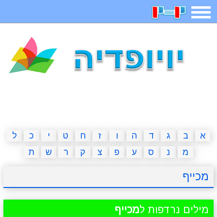
תפריט
משחקים
בדיחות
חידות
חיפוש
2023 משחקים
אפליקציות
ארץ עיר
קטנטנים
דפי צביעה
משפטים
מצחיקות
מגניבות
א
ב
ג
ד
ה
ו
ז
ח
ט
י
כ
ל
מ
נ
ס
ע
פ
צ
ק
ר
ש
ת
איש תלוי
מדריכים
פוקימון גו
מצא הבדלים
מכייף
יצירה
משחקי בנות
אשליות
חדשות
מילים נרדפות ל
מכייף