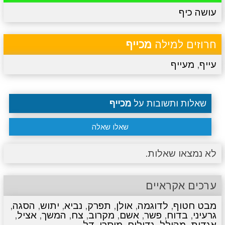
עושה כיף
מתכונים
טריוויה
מגניבים
סרטונים
חרוזים למילה
מכייף
עייף
,
מעייף
שאלות ותשובות על
מכייף
שאלו שאלה
לא נמצאו שאלות.
ערכים אקראיים
מבט חטוף
,
לדוגמה
,
אולן
,
תפרק
,
נביא
,
יתוש
,
הסגה
,
גרעיני
,
בדוח
,
פשר
,
אשם
,
מקרוב
,
צח
,
המשך
,
אציל
,
אגדות
,
מהולל
,
גדולים
,
מוסרי
,
דל