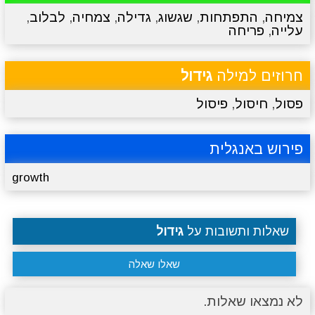
צמיחה
,
התפתחות
,
שגשוג
,
גדילה
,
צמחיה
,
לבלוב
,
עלייה
,
פריחה
מתכונים
טריוויה
מגניבים
סרטונים
חרוזים למילה
גידול
פסול
,
חיסול
,
פיסול
פירוש באנגלית
growth
שאלות ותשובות על
גידול
שאלו שאלה
לא נמצאו שאלות.