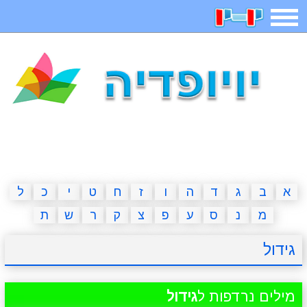
תפריט
משחקים
בדיחות
חידות
חיפוש
2023 משחקים
אפליקציות
ארץ עיר
קטנטנים
דפי צביעה
משפטים
מצחיקות
מגניבות
א
ב
ג
ד
ה
ו
ז
ח
ט
י
כ
ל
מ
נ
ס
ע
פ
צ
ק
ר
ש
ת
איש תלוי
מדריכים
פוקימון גו
מצא הבדלים
גידול
יצירה
משחקי בנות
אשליות
חדשות
מילים נרדפות ל
גידול