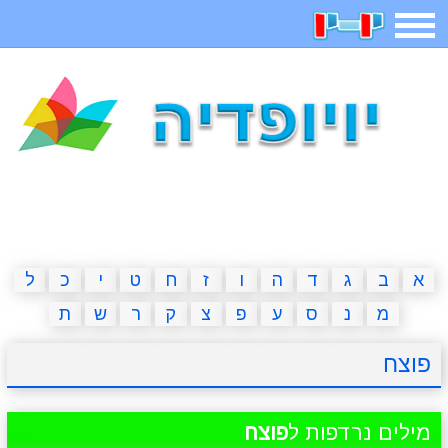
תפריט
משחקים
בדיחות
חידות
חיפוש
2023 משחקים
אפליקציות
ארץ עיר
קטנטנים
דפי צביעה
משפטים
מצחיקות
מגניבות
א
ב
ג
ד
ה
ו
ז
ח
ט
י
כ
ל
מ
נ
ס
ע
פ
צ
ק
ר
ש
ת
איש תלוי
מדריכים
פוקימון גו
מצא הבדלים
פוצח
יצירה
משחקי בנות
אשליות
חדשות
מילים נרדפות ל
פוצח