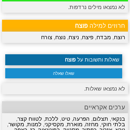
לא נמצאו מילים נרדפות.
מתכונים
טריוויה
מגניבים
סרטונים
חרוזים למילה
פוצח
רוצח
,
מבדח
,
פיצח
,
ניצח
,
נוצח
,
צורח
שאלות ותשובות על
פוצח
שאלו שאלה
לא נמצאו שאלות.
ערכים אקראיים
בנקאי
,
תצלום
,
הפרעה
,
טיט
,
ללכת
,
לטווח קצר
,
בלתי חוקי
,
מחזה
,
מוארת
,
מקסיקני
,
למנות
,
מקושר
,
נורא
,
אזכור
,
כפתור
,
מסטיק
,
בפוטנציה
,
רז
,
כאפה
,