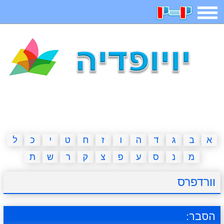
תפריט
משחקים
בדיחות
חידות
חיפוש
2023 משחקים
אפליקציות
ארץ עיר
קטנטנים
דפי צביעה
משפטים
מצחיקות
מגניבות
א
ב
ג
ד
ה
ו
ז
ח
ט
י
כ
ל
מ
נ
ס
ע
פ
צ
ק
ר
ש
ת
איש תלוי
מדריכים
פוקימון גו
מצא הבדלים
וורדפרס
יצירה
משחקי בנות
אשליות
חדשות
הסבר: