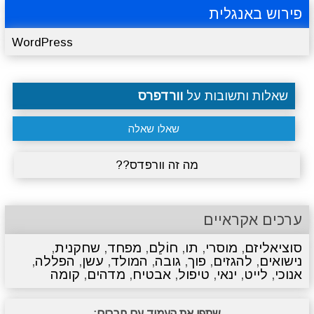
פירוש באנגלית
WordPress
שאלות ותשובות על
וורדפרס
שאלו שאלה
מה זה וורפדס??
ערכים אקראיים
סוציאליזם
,
מוסרי
,
תו
,
חוֹלֵם
,
מפחד
,
שחקנית
,
נישואים
,
להגזים
,
פוך
,
גובה
,
המולד
,
עשן
,
הפללה
,
אנוכי
,
לייט
,
ינאי
,
טיפול
,
אבטיח
,
מדהים
,
קומה
שתפו את העמוד עם חברים: