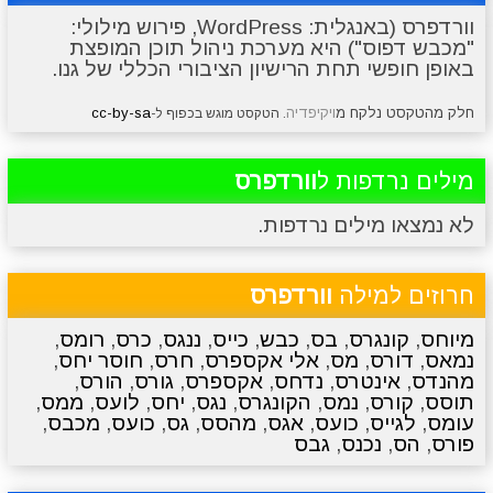
וורדפרס (באנגלית: WordPress, פירוש מילולי:
"מכבש דפוס") היא מערכת ניהול תוכן המופצת
מתכונים
טריוויה
מגניבים
סרטונים
באופן חופשי תחת הרישיון הציבורי הכללי של גנו.
חלק מהטקסט נלקח מ
ויקיפדיה
cc-by-sa
. הטקסט מוגש בכפוף ל-
מילים נרדפות ל
וורדפרס
לא נמצאו מילים נרדפות.
חרוזים למילה
וורדפרס
מיוחס
,
קונגרס
,
בס
,
כבש
,
כייס
,
ננגס
,
כרס
,
רומס
,
נמאס
,
דורס
,
מס
,
אלי אקספרס
,
חרס
,
חוסר יחס
,
מהנדס
,
אינטרס
,
נדחס
,
אקספרס
,
גורס
,
הורס
,
תוסס
,
קורס
,
נמס
,
הקונגרס
,
נגס
,
יחס
,
לועס
,
ממס
,
עומס
,
לגייס
,
כועס
,
אגס
,
מהסס
,
גס
,
כועס
,
מכבס
,
פורס
,
הס
,
נכנס
,
גבס