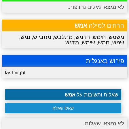
לא נמצאו מילים נרדפות.
מתכונים
טריוויה
מגניבים
סרטונים
חרוזים למילה
אמש
משמש
,
חימש
,
חרמש
,
מתלבש
,
מתבייש
,
נמש
,
שמש
,
חמש
,
שימש
,
מדגש
פירוש באנגלית
last night
שאלות ותשובות על
אמש
שאלו שאלה
לא נמצאו שאלות.