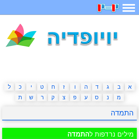
תפריט
משחקים
בדיחות
חידות
חיפוש
2023 משחקים
אפליקציות
ארץ עיר
קטנטנים
דפי צביעה
משפטים
מצחיקות
מגניבות
א
ב
ג
ד
ה
ו
ז
ח
ט
י
כ
ל
מ
נ
ס
ע
פ
צ
ק
ר
ש
ת
איש תלוי
מדריכים
פוקימון גו
מצא הבדלים
התמדה
יצירה
משחקי בנות
אשליות
חדשות
מילים נרדפות ל
התמדה