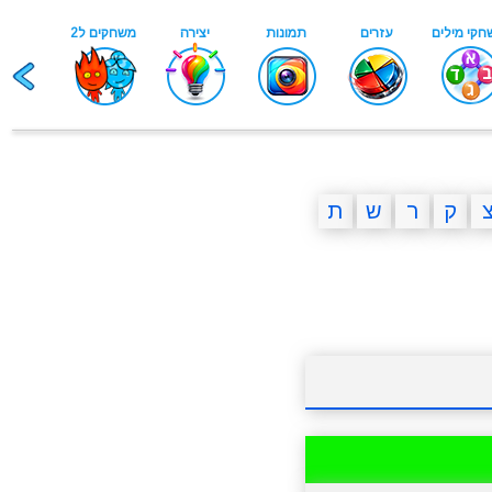
ק
ר
ש
ת