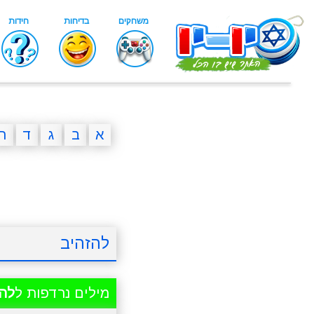
א
ב
ג
ד
ה
להזהיב
מילים נרדפות ל
להז