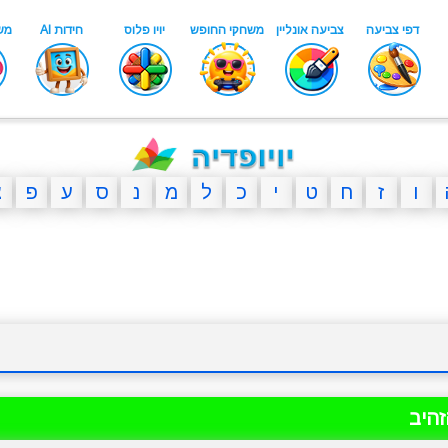
ו
ז
ח
ט
י
כ
ל
מ
נ
ס
ע
פ
צ
היב