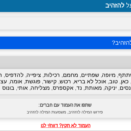
על
להזהיב
הזהיב
?
תתף
,
מיופה
,
שפתיים
,
מחמם
,
רכילות
,
ציפייה
,
להדפיס
,
ה
כאן
,
טוב
,
אוכל לא בריא
,
רכוש
,
קישור
,
פוגשת
,
אומה
,
עצ
נסים
,
יניקה
,
מאותת
,
נד
,
אקספרס
,
מצליחה
,
אותי
,
בונוס
שתפו את העמוד עם חברים:
פירוש המילה להזהיב, משמעות המילה להזהיב
העמוד לא תקין? דווח/י לנו