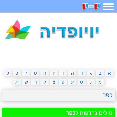
תפריט
משחקים
בדיחות
חידות
חיפוש
2023 משחקים
אפליקציות
ארץ עיר
קטנטנים
דפי צביעה
משפטים
מצחיקות
מגניבות
א
ב
ג
ד
ה
ו
ז
ח
ט
י
כ
ל
מ
נ
ס
ע
פ
צ
ק
ר
ש
ת
איש תלוי
מדריכים
פוקימון גו
מצא הבדלים
כפר
יצירה
משחקי בנות
אשליות
חדשות
מילים נרדפות ל
כפר