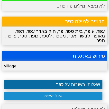
לא נמצאו מילים נרדפות.
מתכונים
טריוויה
מגניבים
סרטונים
חרוזים למילה
כפר
עפר
,
עופר
,
בית ספר
,
פר
,
חוק באדר עפר
,
תפר
,
מאופר
,
לבשר
,
אפר
,
מספר
,
לספר
,
כופר
,
ספר
,
פרפר
,
חפר
פירוש באנגלית
village
שאלות ותשובות על
כפר
שאלו שאלה
לא נמצאו שאלות.