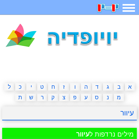
תפריט
משחקים
בדיחות
חידות
חיפוש
2023 משחקים
אפליקציות
ארץ עיר
קטנטנים
דפי צביעה
משפטים
מצחיקות
מגניבות
א
ב
ג
ד
ה
ו
ז
ח
ט
י
כ
ל
מ
נ
ס
ע
פ
צ
ק
ר
ש
ת
איש תלוי
מדריכים
פוקימון גו
מצא הבדלים
עיוור
יצירה
משחקי בנות
אשליות
חדשות
מילים נרדפות ל
עיוור