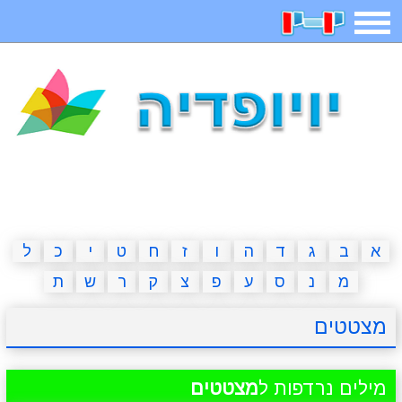
תפריט
משחקים
בדיחות
חידות
חיפוש
2023 משחקים
אפליקציות
ארץ עיר
קטנטנים
דפי צביעה
משפטים
מצחיקות
מגניבות
א
ב
ג
ד
ה
ו
ז
ח
ט
י
כ
ל
מ
נ
ס
ע
פ
צ
ק
ר
ש
ת
איש תלוי
מדריכים
פוקימון גו
מצא הבדלים
מצטטים
יצירה
משחקי בנות
אשליות
חדשות
מילים נרדפות ל
מצטטים