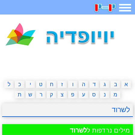
תפריט
משחקים
בדיחות
חידות
חיפוש
2023 משחקים
אפליקציות
ארץ עיר
קטנטנים
דפי צביעה
משפטים
מצחיקות
מגניבות
א
ב
ג
ד
ה
ו
ז
ח
ט
י
כ
ל
מ
נ
ס
ע
פ
צ
ק
ר
ש
ת
איש תלוי
מדריכים
פוקימון גו
מצא הבדלים
לשרוד
יצירה
משחקי בנות
אשליות
חדשות
מילים נרדפות ל
לשרוד