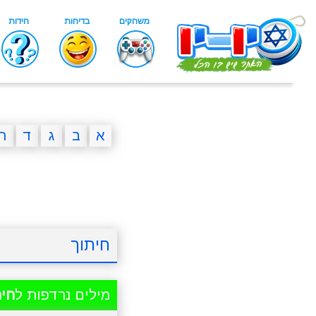
א
ב
ג
ד
ה
חיתוך
מילים נרדפות ל
חית