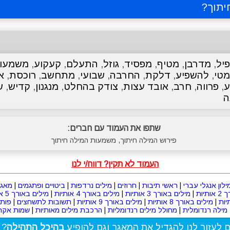
יתוך
?
יל
,
מדרבן
,
מטיף
,
מפסיד
,
גוזל
,
התעלם
,
קעקוע
,
משמעו
מטי
,
להשפיע
,
דלקת
,
החרבה
,
שבועי
,
מתחשב
,
רוכסת
,
א
ע
,
פרווה
,
חרב
,
אובד עצות
,
צודק בהחלט
,
מנגנון
,
קדיש
,
ש
ה
שתפו את העמוד עם חברים:
פירוש המילה חיתוך, משמעות המילה חיתוך
העמוד לא תקין? דווח/י לנו
ילון אנגלי עברי
|
ראשי תיבות
|
חרוזים
|
מילים נרדפות
|
ביטויים ופתגמים
|
מאגר
תיות
|
מילים באורך 3 אותיות
|
מילים באורך 4 אותיות
|
מילים באורך 5 אותיות
|
מילים באורך 8 אותיות
|
מילים באורך 9 אותיות
|
תשובות לתשחצים
|
פות
מילה רנדומלית
|
מחולל מילים רנדומליות
|
הרכבת מילים מאותיות
|
שמות אקרא
ם לעזור לנו להגדיל את המאגר וגם להופיע
בהיכל התהילה
? 