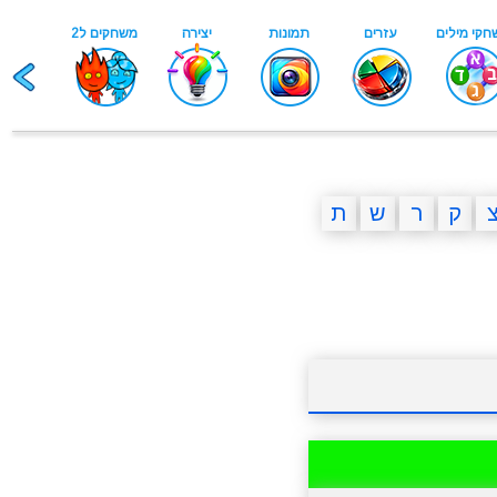
ק
ר
ש
ת