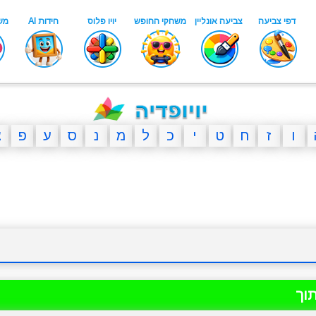
ו
ז
ח
ט
י
כ
ל
מ
נ
ס
ע
פ
צ
וך