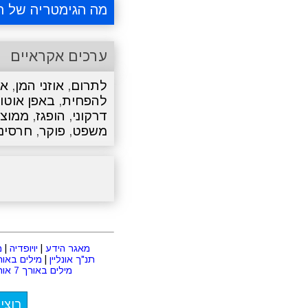
מה הגימטריה של ח
ערכים אקראיים
לתרום
,
אוזני המן
,
אפ
להפחית
,
באפן אוטו
דרקוני
,
הופגז
,
ממוצ
משפט
,
פוקר
,
חרסינ
מאגר הידע
|
יויופדיה
|
מ
תנ"ך אונליין
|
מילים באורך 2 או
מילים באורך 7 אותיות
רוצי