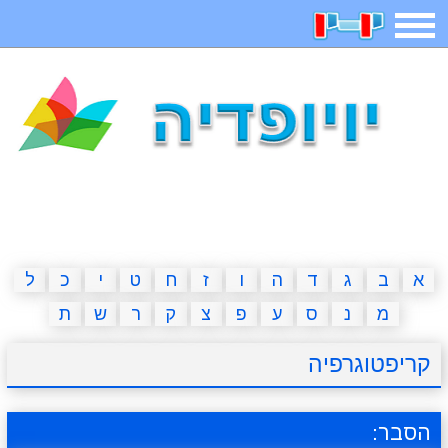
תפריט
משחקים
בדיחות
חידות
חיפוש
2023 משחקים
אפליקציות
ארץ עיר
קטנטנים
דפי צביעה
משפטים
מצחיקות
מגניבות
א
ב
ג
ד
ה
ו
ז
ח
ט
י
כ
ל
מ
נ
ס
ע
פ
צ
ק
ר
ש
ת
איש תלוי
מדריכים
פוקימון גו
מצא הבדלים
קריפטוגרפיה
יצירה
משחקי בנות
אשליות
חדשות
הסבר: