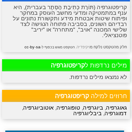
קריפטוגרפיה (תּוֹרַת כְּתִיבַת הַסֵּתֶר בעברית), היא
ענף במתמטיקה ומדעי מחשב העוסק במחקר
מתכונים
טריוויה
מגניבים
סרטונים
ופיתוח שיטות אבטחת מידע ותקשורת נתונים על
רבדיהם השונים, בסביבה פתוחה הנגישה לצד
שלישי המכונה "אויב", "מתחרה" או "יריב"
פוטנציאלי.
חלק מהטקסט נלקח מ
ויקיפדיה
cc-by-sa
. הטקסט מוגש בכפוף ל-
מילים נרדפות ל
קריפטוגרפיה
לא נמצאו מילים נרדפות.
חרוזים למילה
קריפטוגרפיה
גאוגרפיה
,
ביוגרפיה
,
טופוגרפיה
,
אוטוביוגרפיה
,
דמוגרפיה
,
ביבליוגרפיה