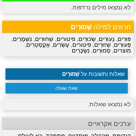
לא נמצאו מילים נרדפות.
מתכונים
טריוויה
מגניבים
סרטונים
חרוזים למילה
שְׁמוּרִים
פּוּרִים
,
נְעוּרִים
,
שְׂכוּרִים
,
פיטורים
,
שְׁחוּרִים
,
נִשְׁמָרִים
,
פְּעוּרִים
,
שְׁזוּרִים
,
פיטורים
,
עֶשְׂרִים
,
אֶקְסְטְרִים
,
מוצרים
,
סְמוּרִים
,
נִשְׂכָּרִים
שאלות ותשובות על
שְׁמוּרִים
שאלו שאלה
לא נמצאו שאלות.
ערכים אקראיים
קידומת
,
מקהלה
,
מוסדיים
,
מתמקד
,
בא לעולם
,