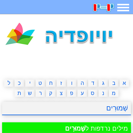
תפריט
משחקים
בדיחות
חידות
חיפוש
2023 משחקים
אפליקציות
ארץ עיר
קטנטנים
דפי צביעה
משפטים
מצחיקות
מגניבות
א
ב
ג
ד
ה
ו
ז
ח
ט
י
כ
ל
מ
נ
ס
ע
פ
צ
ק
ר
ש
ת
איש תלוי
מדריכים
פוקימון גו
מצא הבדלים
שְׁמוּרִים
יצירה
משחקי בנות
אשליות
חדשות
מילים נרדפות ל
שְׁמוּרִים