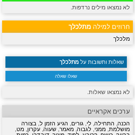
לא נמצאו מילים נרדפות.
מתכונים
טריוויה
מגניבים
סרטונים
חרוזים למילה
מתלכלך
מלכלך
שאלות ותשובות על
מתלכלך
שאלו שאלה
לא נמצאו שאלות.
ערכים אקראיים
הכנה
,
התחילה
,
לי
,
גורים
,
הגיע הזמן ל
,
בצורה
מושלמת
,
ממני
,
לגבוה
,
מאמר
,
שעוה
,
עקרון
,
מט
,
בהייה
,
כישף
,
הרובע
,
לפיד
,
מינור
,
דובדבן
,
רמות
,