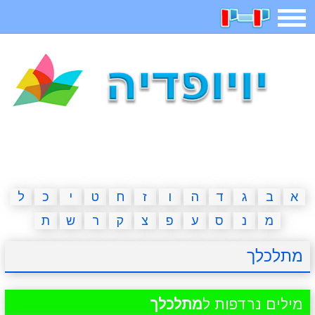
תפריט
משחקים
בדיחות
חידות
חיפוש
2023 משחקים
אפליקציות
ארץ עיר
קטנטנים
דפי צביעה
משפטים
מצחיקות
מגניבות
א
ב
ג
ד
ה
ו
ז
ח
ט
י
כ
ל
מ
נ
ס
ע
פ
צ
ק
ר
ש
ת
איש תלוי
מדריכים
פוקימון גו
מצא הבדלים
מתלכלך
יצירה
משחקי בנות
אשליות
חדשות
מילים נרדפות ל
מתלכלך