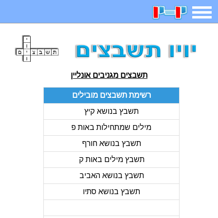
תפריט
משחקים
בדיחות
חידות
חיפוש
תשבצים מגניבים אונליין
2023 משחקים
אפליקציות
ארץ עיר
קטנטנים
רשימת תשבצים מובילים
תשבץ בנושא קיץ
דפי צביעה
משפטים
מצחיקות
מגניבות
מילים שמתחילות באות פ
תשבץ בנושא חורף
איש תלוי
מדריכים
פוקימון גו
מצא הבדלים
תשבץ מילים באות ק
תשבץ בנושא האביב
תשבץ בנושא סתיו
יצירה
משחקי בנות
אשליות
חדשות