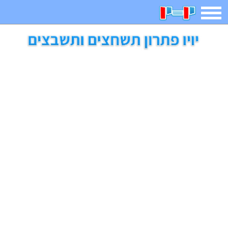
תפריט
משחקים
בדיחות
חידות
חיפוש
2023 משחקים
אפליקציות
ארץ עיר
קטנטנים
דפי צביעה
משפטים
מצחיקות
מגניבות
איש תלוי
מדריכים
פוקימון גו
מצא הבדלים
יצירה
משחקי בנות
אשליות
חדשות