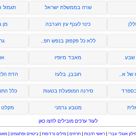
שרה בממשלת ישראל
תגמול ה
ללן
כינוי לענף עץ הערבה
מן 
ללא כל פקפוק בנפש חפ..
גר
 שבע
מאבד מיופיו
או
של א..
חובבן, בלעז
הדת הלא
בספרד
סירנה המופעלת בטעות
כלל התו
לית
מטבע גרמני
מקלט צ
לעוד ערכים מובילים לחצו כאן
ילון אנגלי עברי
|
ראשי תיבות
|
חרוזים
|
מילים נרדפות
|
ביטויים ופתגמים
|
מאגר