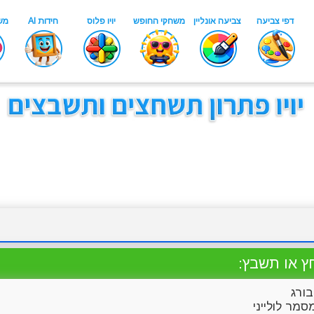
ץ או תשבץ:
ורג
מר לולייני