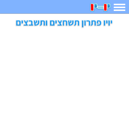
תפריט
משחקים
בדיחות
חידות
חיפוש
2023 משחקים
אפליקציות
ארץ עיר
קטנטנים
דפי צביעה
משפטים
מצחיקות
מגניבות
איש תלוי
מדריכים
פוקימון גו
מצא הבדלים
יצירה
משחקי בנות
אשליות
חדשות