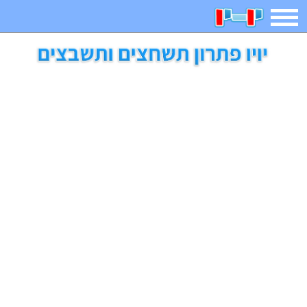
תפריט
משחקים
בדיחות
חידות
חיפוש
2023 משחקים
אפליקציות
ארץ עיר
קטנטנים
דפי צביעה
משפטים
מצחיקות
מגניבות
איש תלוי
מדריכים
פוקימון גו
מצא הבדלים
יצירה
משחקי בנות
אשליות
חדשות