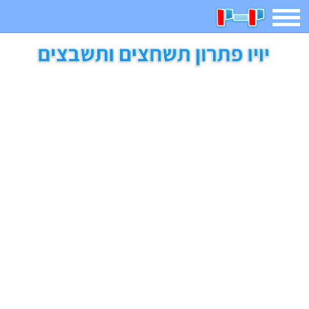
תפריט
משחקים
בדיחות
חידות
חיפוש
2023 משחקים
אפליקציות
ארץ עיר
קטנטנים
דפי צביעה
משפטים
מצחיקות
מגניבות
איש תלוי
מדריכים
פוקימון גו
מצא הבדלים
יצירה
משחקי בנות
אשליות
חדשות