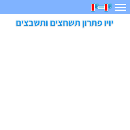
תפריט
משחקים
בדיחות
חידות
חיפוש
2023 משחקים
אפליקציות
ארץ עיר
קטנטנים
דפי צביעה
משפטים
מצחיקות
מגניבות
איש תלוי
מדריכים
פוקימון גו
מצא הבדלים
יצירה
משחקי בנות
אשליות
חדשות