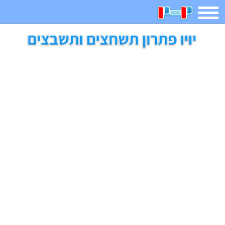
תפריט
משחקים
בדיחות
חידות
חיפוש
2023 משחקים
אפליקציות
ארץ עיר
קטנטנים
דפי צביעה
משפטים
מצחיקות
מגניבות
איש תלוי
מדריכים
פוקימון גו
מצא הבדלים
יצירה
משחקי בנות
אשליות
חדשות