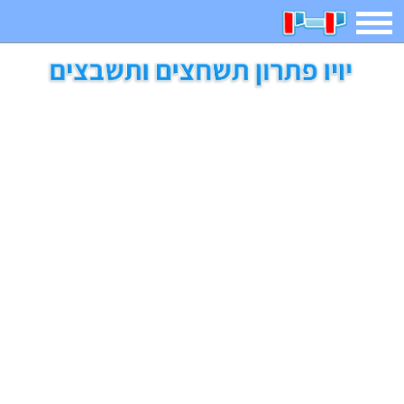
תפריט
משחקים
בדיחות
חידות
חיפוש
2023 משחקים
אפליקציות
ארץ עיר
קטנטנים
דפי צביעה
משפטים
מצחיקות
מגניבות
איש תלוי
מדריכים
פוקימון גו
מצא הבדלים
יצירה
משחקי בנות
אשליות
חדשות