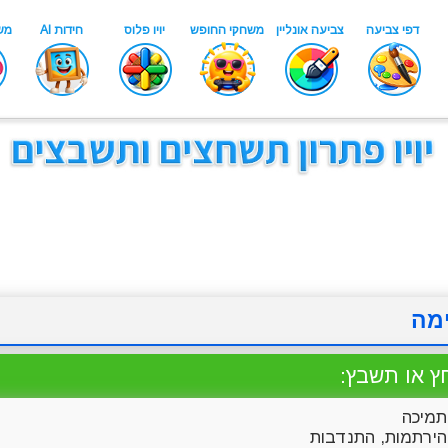
מה
ץ או תשבץ:
מיכה
ירתמות, התנדבות