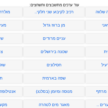
עוד ערכים מתשבצים ותשחצים:
 שלווה
רכיב לקיבוע שני חלקי..
מולדתו
אני
מן ברווז גדול
מעיל
עניים מרודים
שי
ית
שכונה בירושלים
צנ
עיל
חסילונים
שול
שפה בארמית
תי
 מרתף
מנוסה ומיומן (בסלנג)
אנטילופה
רים ..
מאגר מים לטהרה
מקער