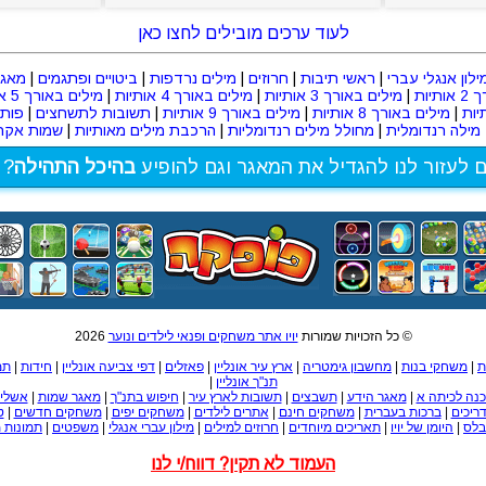
לעוד ערכים מובילים לחצו כאן
ילון אנגלי עברי
|
ראשי תיבות
|
חרוזים
|
מילים נרדפות
|
ביטויים ופתגמים
|
מאגר
תיות
|
מילים באורך 3 אותיות
|
מילים באורך 4 אותיות
|
מילים באורך 5 אותיות
|
מילים באורך 8 אותיות
|
מילים באורך 9 אותיות
|
תשובות לתשחצים
|
פות
מילה רנדומלית
|
מחולל מילים רנדומליות
|
הרכבת מילים מאותיות
|
שמות אקרא
ם לעזור לנו להגדיל את המאגר וגם להופיע
בהיכל התהילה
? 
© כל הזכויות שמורות
יויו אתר משחקים ופנאי לילדים ונוער
2026
ת
|
משחקי בנות
|
מחשבון גימטריה
|
ארץ עיר אונליין
|
פאזלים
|
דפי צביעה אונליין
|
חידות
|
תמ
תנ"ך אונליין
|
נה לכיתה א
|
מאגר הידע
|
תשבצים
|
תשובות לארץ עיר
|
חיפוש בתנ"ך
|
מאגר שמות
|
אשליו
ריכים
|
ברכות בעברית
|
משחקים חינם
|
אתרים לילדים
|
משחקים יפים
|
משחקים חדשים
|
ט
לס
|
היומן של יויו
|
תאריכים מיוחדים
|
חרוזים למילים
|
מילון עברי אנגלי
|
משפטים
|
תמונות 
העמוד לא תקין? דווח/י לנו