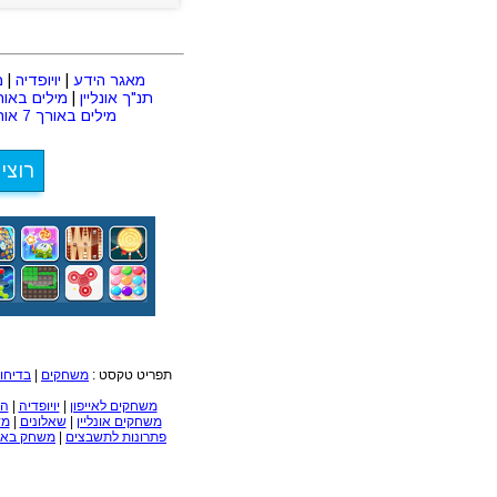
מאגר הידע
|
יויופדיה
|
מ
תנ"ך אונליין
|
מילים באורך 2 או
מילים באורך 7 אותיות
רוצי
תפריט טקסט :
משחקים
|
בדיחו
משחקים לאייפון
|
יויופדיה
|
הכ
משחקים אונליין
|
שאלונים
|
מד
פתרונות לתשבצים
|
משחק באב