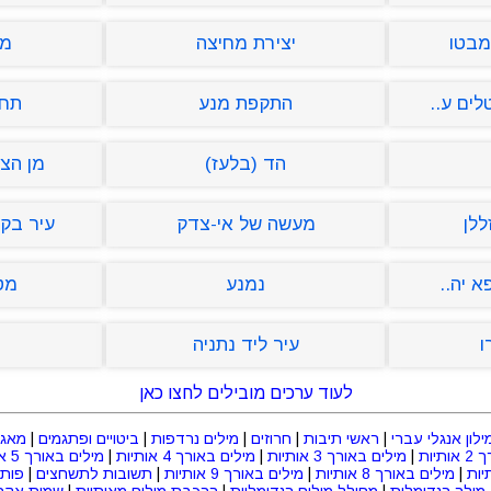
מבטו
יצירת מחיצה
מי
ים ע..
התקפת מנע
תחי
הד (בלעז)
מן הצא
ללן
מעשה של אי-צדק
עיר בקנ
א יה..
נמנע
מט
ו
עיר ליד נתניה
לעוד ערכים מובילים לחצו כאן
ילון אנגלי עברי
|
ראשי תיבות
|
חרוזים
|
מילים נרדפות
|
ביטויים ופתגמים
|
מאגר
תיות
|
מילים באורך 3 אותיות
|
מילים באורך 4 אותיות
|
מילים באורך 5 אותיות
|
מילים באורך 8 אותיות
|
מילים באורך 9 אותיות
|
תשובות לתשחצים
|
פות
מילה רנדומלית
|
מחולל מילים רנדומליות
|
הרכבת מילים מאותיות
|
שמות אקרא