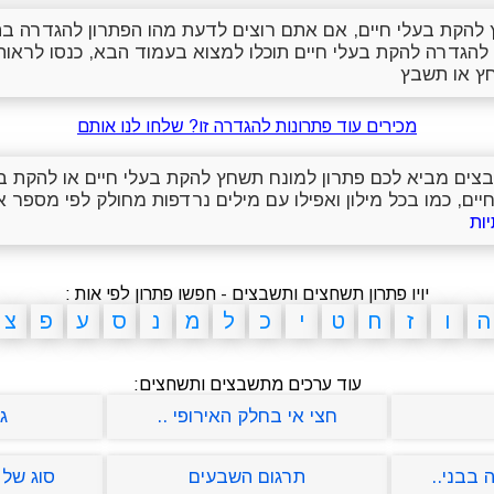
להקת בעלי חיים, אם אתם רוצים לדעת מהו הפתרון להגדרה ב
 להגדרה להקת בעלי חיים תוכלו למצוא בעמוד הבא, כנסו לרא
ץ או תשבץ
מכירים עוד פתרונות להגדרה זו? שלחו לנו אותם
שבצים מביא לכם פתרון למונח תשחץ להקת בעלי חיים או להקת ב
ים, כמו בכל מילון ואפילו עם מילים נרדפות מחולק לפי מספר או
יויו פתרון תשחצים ותשבצים - חפשו פתרון לפי אות :
ה
ו
ז
ח
ט
י
כ
ל
מ
נ
ס
ע
פ
צ
עוד ערכים מתשבצים ותשחצים:
חצי אי בחלק האירופי ..
ג
בבני..
תרגום השבעים
סוג של די