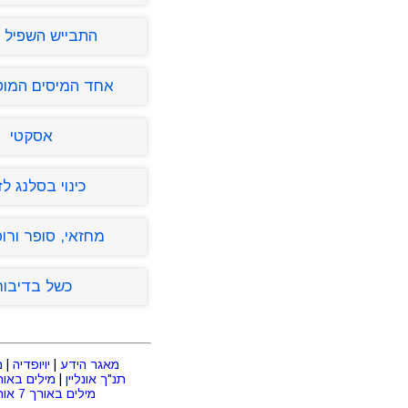
התבייש השפיל 
אחד המיסים המוטל
אסקטי
כינוי בסלנג לז
מחזאי, סופר ורופ
כשל בדיבור
מאגר הידע
|
יויופדיה
|
מ
תנ"ך אונליין
|
מילים באורך 2 או
מילים באורך 7 אותיות