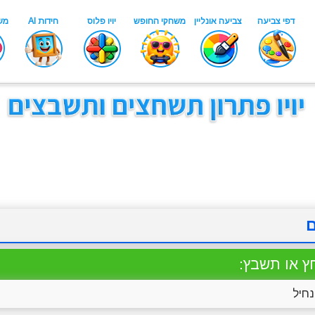
ם
ץ או תשבץ:
חיל