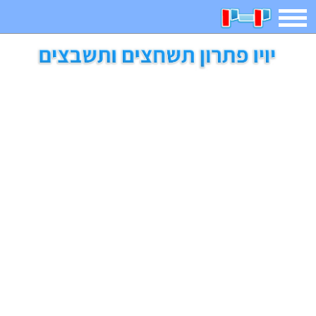
תפריט
משחקים
בדיחות
חידות
חיפוש
2023 משחקים
אפליקציות
ארץ עיר
קטנטנים
דפי צביעה
משפטים
מצחיקות
מגניבות
איש תלוי
מדריכים
פוקימון גו
מצא הבדלים
יצירה
משחקי בנות
אשליות
חדשות