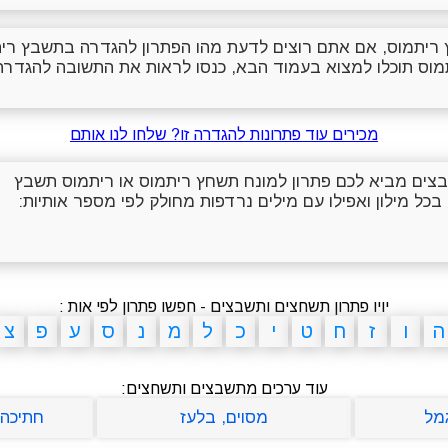
ריתמוס, אם אתם רוצים לדעת מהו הפתרון להגדרה בתשבץ רית
מוס תוכלו למצוא בעמוד הבא, כנסו לראות את התשובה להגדרה
מכירים עוד פתרונות להגדרה זו? שלחו לנו אותם
שבצים מביא לכם פתרון למונח תשחץ ריתמוס או ריתמוס תשבץ
בכל מילון ואפילו עם מילים נרדפות מחולק לפי מספר אותיות:
יויו פתרון תשחצים ותשבצים - חפשו פתרון לפי אות :
ה
ו
ז
ח
ט
י
כ
ל
מ
נ
ס
ע
פ
צ
עוד ערכים מתשבצים ותשחצים:
מל
מסוים, בלעז
חתיכה 