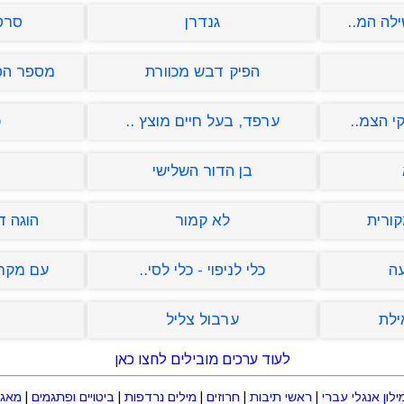
לה המ..
גנדרן
סרט
הפיק דבש מכוורת
מספר הפר
י הצמ..
ערפד, בעל חיים מוצץ ..
כ
בן הדור השלישי
קורית
לא קמור
הוגה דע
עה
כלי לניפוי - כלי לסי..
עם מקרא
ילת
ערבול צליל
לעוד ערכים מובילים לחצו כאן
ילון אנגלי עברי
|
ראשי תיבות
|
חרוזים
|
מילים נרדפות
|
ביטויים ופתגמים
|
מאגר