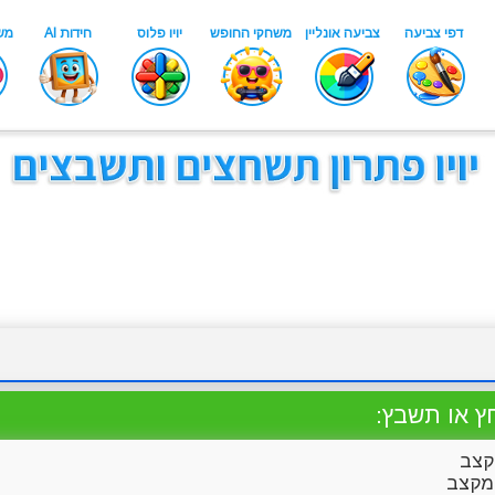
ץ או תשבץ:
צב
קצב