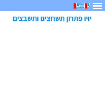
תפריט
משחקים
בדיחות
חידות
חיפוש
2023 משחקים
אפליקציות
ארץ עיר
קטנטנים
דפי צביעה
משפטים
מצחיקות
מגניבות
איש תלוי
מדריכים
פוקימון גו
מצא הבדלים
יצירה
משחקי בנות
אשליות
חדשות