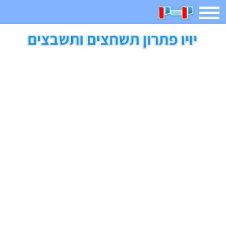
תפריט
משחקים
בדיחות
חידות
חיפוש
2023 משחקים
אפליקציות
ארץ עיר
קטנטנים
דפי צביעה
משפטים
מצחיקות
מגניבות
איש תלוי
מדריכים
פוקימון גו
מצא הבדלים
יצירה
משחקי בנות
אשליות
חדשות