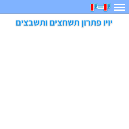
תפריט
משחקים
בדיחות
חידות
חיפוש
2023 משחקים
אפליקציות
ארץ עיר
קטנטנים
דפי צביעה
משפטים
מצחיקות
מגניבות
איש תלוי
מדריכים
פוקימון גו
מצא הבדלים
יצירה
משחקי בנות
אשליות
חדשות