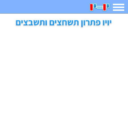
תפריט
משחקים
בדיחות
חידות
חיפוש
2023 משחקים
אפליקציות
ארץ עיר
קטנטנים
דפי צביעה
משפטים
מצחיקות
מגניבות
איש תלוי
מדריכים
פוקימון גו
מצא הבדלים
יצירה
משחקי בנות
אשליות
חדשות