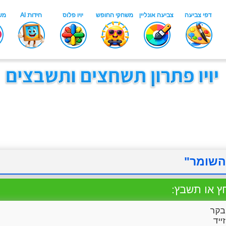
השומר"
ץ או תשבץ:
קר
ייד