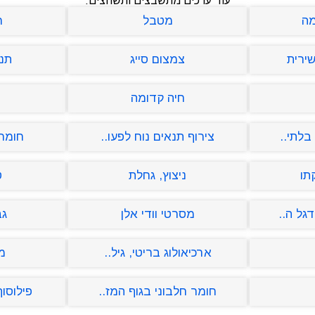
עוד ערכים מתשבצים ותשחצים:
מה
מטבל
ר
ירית
צמצום סייג
תנו
חיה קדומה
בלתי..
צירוף תנאים נוח לפעו..
חומר 
תו
ניצוץ, גחלת
ט
גל ה..
מסרטי וודי אלן
גב
ארכיאולוג בריטי, גיל..
מ
חומר חלבוני בגוף המז..
פילוסוף