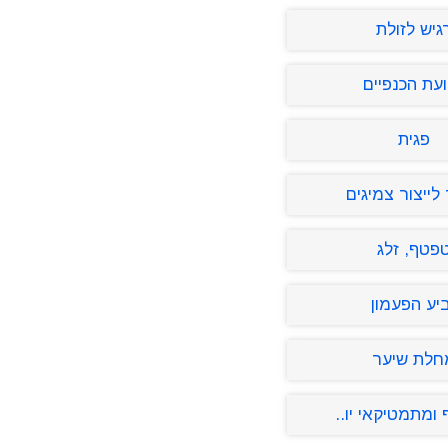
גיש לזולת
עת הכנפיים
פגית
לייצור צמיגים
פטף, זלג
יע הפעמון
חלת שיער
 ומתמטיקאי יו..