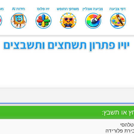
ץ או תשבץ:
להסי
רת פלורידה