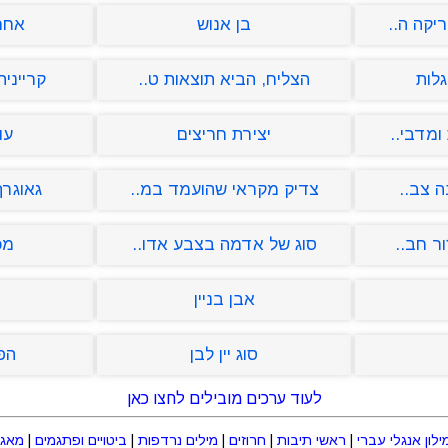
יקה ה..
בן אנוש
אחרא
לות
הצליח, הביא תוצאות ט..
קריינית
מדבי..
יצירת חריצים
עו
ה צב..
צדיק מקראי שהועמד במ..
גאוגרף 
ר חב..
סוג של אדמה בצבע אדו..
מכ
אבן בניין
סוג יין לבן
הפי
לעוד ערכים מובילים לחצו כאן
ילון אנגלי עברי
|
ראשי תיבות
|
חרוזים
|
מילים נרדפות
|
ביטויים ופתגמים
|
מאגר