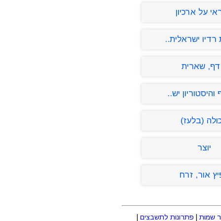
י על ארכיון
 רדיו ישראלית..
דף, שארית
והיסטוריון יש..
ולה (בלעז)
יוצר
ץ אור, זרח
 שמות
|
פתרונות לתשבצים
|