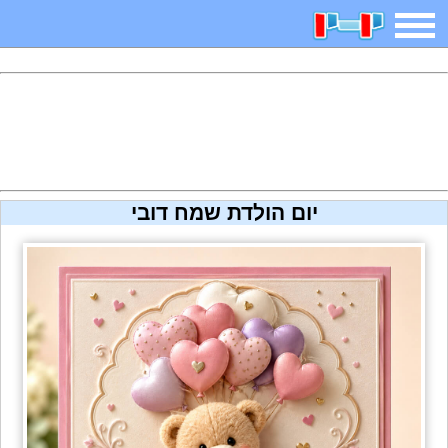
משחקים
בדיחות
חידות
חיפוש
2025 משחקים
אפליקציות
ארץ עיר
קטנטנים
יום הולדת שמח דובי
דפי צביעה
משפטים
מצחיקות
מגניבות
איש תלוי
מדריכים
פוקימון גו
מצא הבדלים
יצירה
משחקי בנות
אשליות
צביעה אונליין