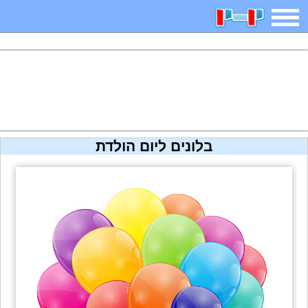
משחקים
בדיחות
חידות
חיפוש
2025 משחקים
אפליקציות
ארץ עיר
קטנטנים
בלונים ליום הולדת
דפי צביעה
משפטים
מצחיקות
מגניבות
איש תלוי
מדריכים
פוקימון גו
מצא הבדלים
יצירה
משחקי בנות
אשליות
צביעה אונליין