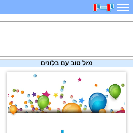
משחקים
בדיחות
חידות
חיפוש
2025 משחקים
אפליקציות
ארץ עיר
קטנטנים
מזל טוב עם בלונים
דפי צביעה
משפטים
מצחיקות
מגניבות
איש תלוי
מדריכים
פוקימון גו
מצא הבדלים
יצירה
משחקי בנות
אשליות
צביעה אונליין