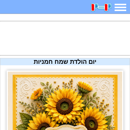
משחקים
בדיחות
חידות
חיפוש
2025 משחקים
אפליקציות
ארץ עיר
קטנטנים
יום הולדת שמח חמניות
דפי צביעה
משפטים
מצחיקות
מגניבות
איש תלוי
מדריכים
פוקימון גו
מצא הבדלים
יצירה
משחקי בנות
אשליות
צביעה אונליין