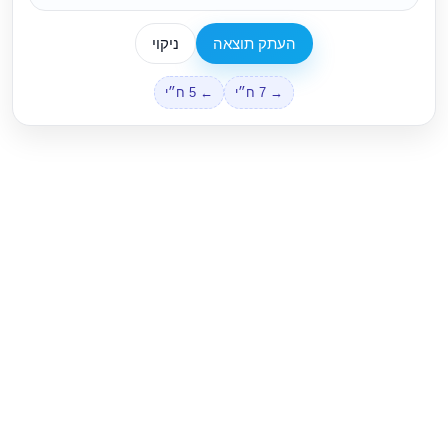
העתק תוצאה
ניקוי
→ 7 ח״י
← 5 ח״י