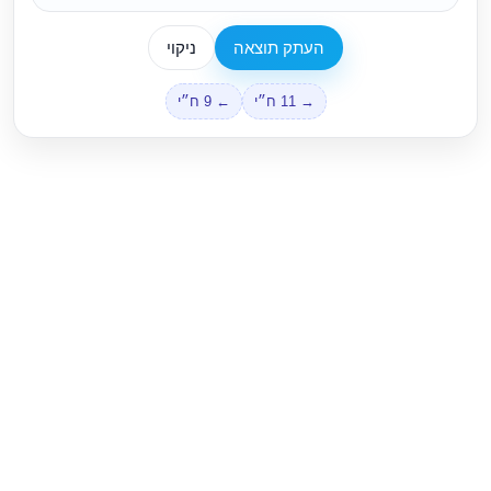
העתק תוצאה
ניקוי
→ 11 ח״י
← 9 ח״י