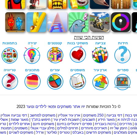
© כל הזכויות שמורות
יויו אתר משחקים ופנאי לילדים ונוער
2023
י בנות
|
דפי צביעה
|
250 משחקים
|
ארץ עיר אונליין
|
משחקים למחשב
|
דפי צביעה אונליין
|
נה לכיתה א
|
מאגר הידע
|
תשבצים
|
תשובות לארץ עיר
|
חיפוש בתנ"ך
|
מאגר שמות
|
אשליו
ם
|
מדריכים
|
ברכות בעברית
|
ספרים דיגיטליים בחינם
|
משחקים חינם
|
אתרים לילדים
|
טריוו
onl
|
היומן של יויו
|
תאריכים מיוחדים
|
חרוזים למילים
|
מילון עברי אנגלי
|
משפטים
|
תמונות 
קים מומלצים
|
משחקים חדשים
|
באבלס
|
טטריס
|
סוליטר
|
וורדל
|
משחקים לשניים
|
משחק