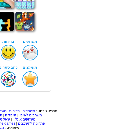
תפריט טקסט :
משחקים
|
בדיחות
|
משחק
משחקים לאייפון
|
יויופדיה
|
הכ
משחקים אונליין
|
שאלוני
פתרונות לתשבצים
|
ine games
משחקים :
משח