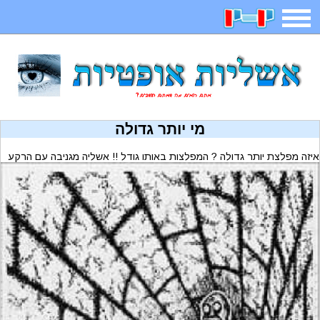
משחקים
בדיחות
חידות
חיפוש
2025 משחקים
אפליקציות
ארץ עיר
קטנטנים
מי יותר גדולה
איזה מפלצת יותר גדולה ? המפלצות באותו גודל !! אשליה מגניבה עם הרקע
דפי צביעה
משפטים
מצחיקות
מגניבות
איש תלוי
מדריכים
פוקימון גו
מצא הבדלים
יצירה
משחקי בנות
אשליות
צביעה אונליין