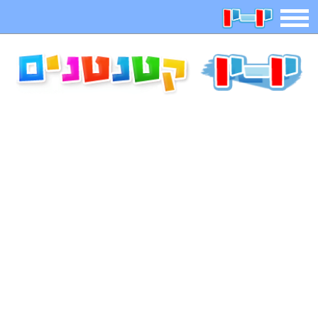
תפריט
משחקים
בדיחות
חידות
חיפוש
2025 משחקים
אפליקציות
ארץ עיר
קטנטנים
דפי צביעה
משפטים
מצחיקות
מגניבות
איש תלוי
מדריכים
פוקימון גו
מצא הבדלים
יצירה
משחקי בנות
אשליות
צביעה אונליין