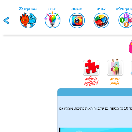
משחק ללימוד כתיבת מספרים, משחק שמלמד לכתוב את המספרים לילדים קטנים , משחק שעוזר ללמוד איך לכתוב את המספרים מ1 עד 10 כל מספר עם שלב והוראות כתיבה. מומלץ גם