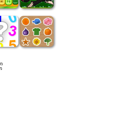
מש
מש
מ