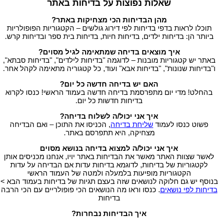
שאלות נפוצות על בדיחות באתר
מהן הבדיחות הכי מצחיקות באתר?
תוכלו לראות בדפי בדיחות לפי דירוג גולשים – הקטגוריות הפופולריות
ביותר הן: בדיחות ילדים, בדיחות חיות, בדיחות בית ספר ובדיחות קרש.
איך מוצאים בדיחה שמתאימה לגיל מסוים?
באתר יש קטגוריות מובנות – לדוגמה "בדיחות לילדים", "בדיחות סבתא",
ו"בדיחות שנונות", "בדיחות אבא" ועוד, כל קטגוריה מתאימה לקהל אחר.
האם יש בדיחה חדשה כל יום?
בהחלט! מדי יום מתפרסמת בדיחה חדשה בעמוד הראשי! כנסו לקרוא
בדיחות חדשות כל יום.
איך אני יכול/ה לשלוח בדיחה?
פשוט כנסו לעמוד
שליחת בדיחה
, הכניסו את התוכן – ואם הבדיחה
מצחיקה, היא תתפרסם באתר.
איך אני יכול/ה למצוא בדיחה בנושא מסוים
לאשר שצוות האתר מאשר את הבדיחות באתר יויו, אנחנו מכניסים אותן
לקטגוריות של בדיחות, לדוגמא בדיחות עדות אם הבדיחה על עדות
הקטגוריות מופיעות בלמעלה ולמטה של העמוד הראשי
בנוסף יש גם חלוקה לנושאים שזה בעצם תגיות של בדיחות בעמוד הבא >
בדיחות לפי נושאים
. כנסו וראו מה הנושאים הכי פופולריים עם הכי הרבה
בדיחות
איך הבדיחות נבחרות?