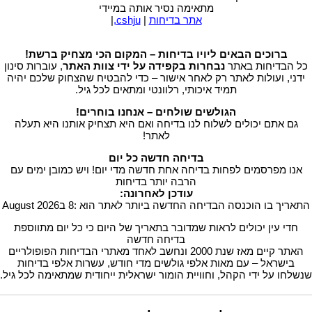
מתאימה נסיר אותה במיידי
אתר בדיחות
|
cshju,
|
ברוכים הבאים ליויו בדיחות – המקום הכי מצחיק ברשת!
כל הבדיחות באתר
נבחרות בקפידה על ידי צוות האתר
, עוברות סינון
ידני, ועולות לאתר רק לאחר אישור – כדי להבטיח שהצחוק שלכם יהיה
תמיד איכותי, רלוונטי ומתאים לכל גיל.
הגולשים שולחים – אנחנו בוחרים!
גם אתם יכולים לשלוח לנו בדיחה ואם היא תצחיק אותנו היא תעלה
לאתר!
בדיחה חדשה כל יום
אנו מפרסמים לפחות בדיחה אחת חדשה מדי יום! ויש כמובן ימים עם
הרבה יותר בדיחות
עודכן לאחרונה:
התאריך בו הוכנסה הבדיחה החדשה ביותר לאתר הוא :8 בAugust 2026
חדי עין יכולים לראות שמדובר בתאריך של היום כי כל יום מתווספת
בדיחה חדשה
האתר קיים מאז שנת 2000 ונחשב לאחד מאתרי הבדיחות הפופולריים
בישראל – עם מאות אלפי גולשים מדי חודש, עשרות אלפי בדיחות
שנשלחו על ידי הקהל, וחוויית הומור ישראלית ייחודית שמתאימה לכל גיל.