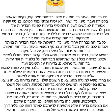
יויו בדיחות - אתר בדיחות עם אלפי בדיחות מצחיקות, נקיות שנאספו
בקפידה ועברו סינון כדי שיהיו לא גסות ומתאימות לכולם, בנוסף ישנה
אפשרות לגולשים לשלוח ולהוסיף בדיחות לפינת הבדיחות של יויו
ובכך להעשיר את כמות הבדיחות הנמצאות באתר, בין הקטגוריות הרבות
של בדיחות תוכלו למצוא : בדיחות לילדים קטנים וגדולים, בדיחות ממש
מצחיקות, בדיחות קצרות וגם בדיחות ארוכות
כל בדיחה נבחרת אחרי סינון כדי להעלות את רמת הבדיחות באתר
ולגרום לכם לצחוק מכל בדיחה, בנוסף תמצאו באתר : בדיחות חזקות,
בדיחות מגניבות, על בעלי חיים, על פוליטיקה
בנושא עדות, בדיחות על אמהות - אמא שלך, קרש, בעצם תוכלו למצוא
אצלנו בדיחה בכל נושא שתחפשו מבדיחות על בלונידיות ועד עדות,
בדיחות על מרוקאים, בדיחות על תימנים ועוד
שימו לב שהבדיחות באתר הינן למטרות הומור בלבד ואין כל כוונה לפגוע
בגולשים, אם אתם מכירים בדיחה מצחיקה אתם מוזמנים לשלוח אותה
אלינו ובמידה והבדיחה מצחיקה נוסיף אותה למאגר
אז בחרו נושא למעלה מהנושאים השונים שלנו, בחרו בדיחה באותו נושא,
שתפו בפייסבוק או תמשיכו לקרוא בדיחות נוספות, תהנו ואל תשכחו
לצחוק ולספר לחברים את הבדיחות הכי הצחיקו אתכם
שימו לב שתוכלו לקחת כל בדיחה שמצאתם ולשתף אותה ברשתות
החברתיות, יש בדיחות לווצאפ, בדיחות לאינסטגרם, לסאנפצ'אט
,לפייסבוק, פשוט קחו בדיחה ושתפו עם החברים שלכם
אם מצאתם בדיחה שלא מתאימה לדעתכם לאתר דווחו לנו עליה דרך
טופס יצירת קשר בעמוד הראשי של אתר יויו ובמידה והבדיחה לא