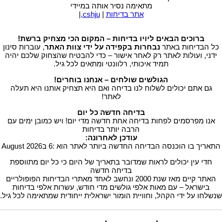
מתאימה נסיר אותה במיידי
אתר בדיחות
|
cshju,
|
ברוכים הבאים ליויו בדיחות – המקום הכי מצחיק ברשת!
כל הבדיחות באתר
נבחרות בקפידה על ידי צוות האתר
, עוברות סינון
ידני, ועולות לאתר רק לאחר אישור – כדי להבטיח שהצחוק שלכם יהיה
תמיד איכותי, רלוונטי ומתאים לכל גיל.
הגולשים שולחים – אנחנו בוחרים!
גם אתם יכולים לשלוח לנו בדיחה ואם היא תצחיק אותנו היא תעלה
לאתר!
בדיחה חדשה כל יום
אנו מפרסמים לפחות בדיחה אחת חדשה מדי יום! ויש כמובן ימים עם
הרבה יותר בדיחות
עודכן לאחרונה:
התאריך בו הוכנסה הבדיחה החדשה ביותר לאתר הוא :6 בAugust 2026
חדי עין יכולים לראות שמדובר בתאריך של היום כי כל יום מתווספת
בדיחה חדשה
האתר קיים מאז שנת 2000 ונחשב לאחד מאתרי הבדיחות הפופולריים
בישראל – עם מאות אלפי גולשים מדי חודש, עשרות אלפי בדיחות
שנשלחו על ידי הקהל, וחוויית הומור ישראלית ייחודית שמתאימה לכל גיל.