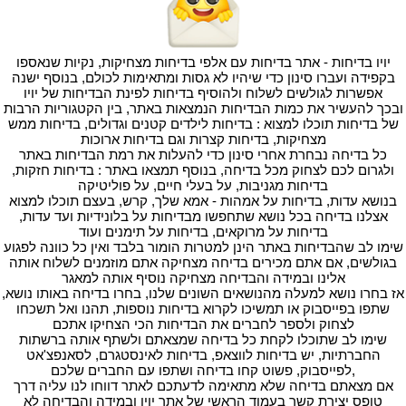
יויו בדיחות - אתר בדיחות עם אלפי בדיחות מצחיקות, נקיות שנאספו
בקפידה ועברו סינון כדי שיהיו לא גסות ומתאימות לכולם, בנוסף ישנה
אפשרות לגולשים לשלוח ולהוסיף בדיחות לפינת הבדיחות של יויו
ובכך להעשיר את כמות הבדיחות הנמצאות באתר, בין הקטגוריות הרבות
של בדיחות תוכלו למצוא : בדיחות לילדים קטנים וגדולים, בדיחות ממש
מצחיקות, בדיחות קצרות וגם בדיחות ארוכות
כל בדיחה נבחרת אחרי סינון כדי להעלות את רמת הבדיחות באתר
ולגרום לכם לצחוק מכל בדיחה, בנוסף תמצאו באתר : בדיחות חזקות,
בדיחות מגניבות, על בעלי חיים, על פוליטיקה
בנושא עדות, בדיחות על אמהות - אמא שלך, קרש, בעצם תוכלו למצוא
אצלנו בדיחה בכל נושא שתחפשו מבדיחות על בלונידיות ועד עדות,
בדיחות על מרוקאים, בדיחות על תימנים ועוד
שימו לב שהבדיחות באתר הינן למטרות הומור בלבד ואין כל כוונה לפגוע
בגולשים, אם אתם מכירים בדיחה מצחיקה אתם מוזמנים לשלוח אותה
אלינו ובמידה והבדיחה מצחיקה נוסיף אותה למאגר
אז בחרו נושא למעלה מהנושאים השונים שלנו, בחרו בדיחה באותו נושא,
שתפו בפייסבוק או תמשיכו לקרוא בדיחות נוספות, תהנו ואל תשכחו
לצחוק ולספר לחברים את הבדיחות הכי הצחיקו אתכם
שימו לב שתוכלו לקחת כל בדיחה שמצאתם ולשתף אותה ברשתות
החברתיות, יש בדיחות לווצאפ, בדיחות לאינסטגרם, לסאנפצ'אט
,לפייסבוק, פשוט קחו בדיחה ושתפו עם החברים שלכם
אם מצאתם בדיחה שלא מתאימה לדעתכם לאתר דווחו לנו עליה דרך
טופס יצירת קשר בעמוד הראשי של אתר יויו ובמידה והבדיחה לא