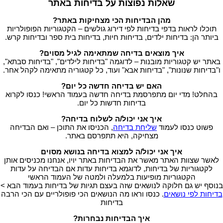
שאלות נפוצות על בדיחות באתר
מהן הבדיחות הכי מצחיקות באתר?
תוכלו לראות בדפי בדיחות לפי דירוג גולשים – הקטגוריות הפופולריות
ביותר הן: בדיחות ילדים, בדיחות חיות, בדיחות בית ספר ובדיחות קרש.
איך מוצאים בדיחה שמתאימה לגיל מסוים?
באתר יש קטגוריות מובנות – לדוגמה "בדיחות לילדים", "בדיחות סבתא",
ו"בדיחות שנונות", "בדיחות אבא" ועוד, כל קטגוריה מתאימה לקהל אחר.
האם יש בדיחה חדשה כל יום?
בהחלט! מדי יום מתפרסמת בדיחה חדשה בעמוד הראשי! כנסו לקרוא
בדיחות חדשות כל יום.
איך אני יכול/ה לשלוח בדיחה?
פשוט כנסו לעמוד
שליחת בדיחה
, הכניסו את התוכן – ואם הבדיחה
מצחיקה, היא תתפרסם באתר.
איך אני יכול/ה למצוא בדיחה בנושא מסוים
לאשר שצוות האתר מאשר את הבדיחות באתר יויו, אנחנו מכניסים אותן
לקטגוריות של בדיחות, לדוגמא בדיחות עדות אם הבדיחה על עדות
הקטגוריות מופיעות בלמעלה ולמטה של העמוד הראשי
בנוסף יש גם חלוקה לנושאים שזה בעצם תגיות של בדיחות בעמוד הבא >
בדיחות לפי נושאים
. כנסו וראו מה הנושאים הכי פופולריים עם הכי הרבה
בדיחות
איך הבדיחות נבחרות?