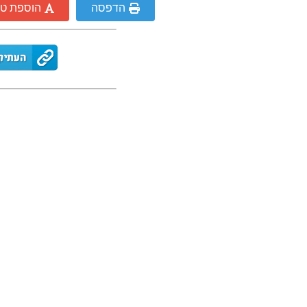
הדפסה
הוספת ט