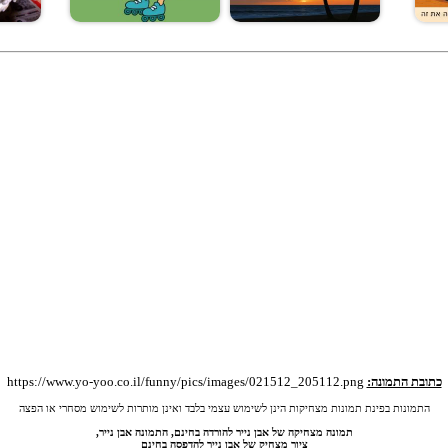
כתובת התמונה:
https://www.yo-yoo.co.il/funny/pics/images/021512_205112.png
התמונות בפינת תמונות מצחיקות הינן לשימוש עצמי בלבד ואינן מותרות לשימוש מסחרי או הפצה
תמונה מצחיקה של אבן נייר להורדה בחינם, התמונה אבן נייר,
ציור מצחיק של אבן נייר להדפסה בחינם